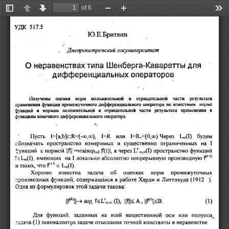
of 6
Toggle
Previous
Next
Zoom
Zoom
Too
Sidebar
Out
In
517.5
УДК
Ю.Е.Бритвин
_
госуниверситет
Днепропетровский
.
для
Шенберга-Каваретты
типа
неравенствах
О
дифференциальных
операторов
|
результата
части
отрицательной
и
положительной
норм
оценки
Получены
норме
известным
по
оператора
дифференциального
промежуточного
функции
применения
к
применения
результата
части
отрицательной
и
положительной
нормам
и
функций
оператора.
дифференциального
конечного
функциям
©:
будем
1.(1)
1=8.=0,ю).Через
или
1=В
Е[а6]сВ=(-0,0),
Пусть
|
на
ограниченных
существенно
и
измеримых
пространство
сбозначать
пространство
=Угазирие:
функций
нормой
„„„(Т)
Функций
через
КО),
|||
а
Г.
с
{=Т..(1),
имеющих
локально
на
Г
абсолютно
непрерывную
производную
#"
|
1,.(Г).
є
Ї"
что
таких,
и
Хороню
известна
задача
об
оценках
промежуточных
норм
содержащаяся
производных
Литтлвуда
функций,
(1912).
работе
Харди
в
и
формулировок
задачи
такова:
Одна
этой
из
|->
зир,
Ре,»
(0),
[#5
А,
ЗВ.
(9)
Для
функций,
заданных
на
всей
вещественной
оси
или
полуоси,.
5
задача
(1)
эквивалентна
задаче
отыскания
точной
константы
в
неравенстве