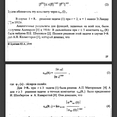
к
ню
kt
О
FOIE
|
(2)
ae
a
,
Ф
сих
через
константу
зту
ь
обозначать
|
Будем
В
случае
1=В.
решение
задачи
(1)
приг
=
2,
к
=
1
нашел
Э.Ландау
7)
в
1913г.
і
Аналогичные
результаты
для
функций,
заданных
на
всей
оси,
были.
солучены
Адамаром
[5]
в
1914г.
В
дальнейшем
при
г
<
5
константа
с,„
(В)
‘была
найдена
П.Е.
Шиловым
[2].
Полное
решение
этой
задачи
в
случае
ГЕ
дал
АН.
Колмогоров
(3:
і
который
доказал,
что
|
<
Бритвин
Ю.А.,
1998
|
Пор
———,
С.к(В)
=
|
(3)
|
|
|
Фа
сплайн.
эйлеров
-
(x)
@,
roe
А
[4].
Маториным
А.П.
решена
была
(1)
задача
г<3
при
ЕК.
Для
предложено
было
с„„(К.)
константах
точных
о
задачи
решение
г>3
для
что
доказали,
Они
[8].
Кавареттой
А.
Шенбергом
и
И.
|
(0)|
lo™,.
Crs(R
ase
lim
(4)
+)
=
—
’
[вх
[1%
(0)